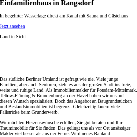
Einfamilienhaus in Rangsdorf
In begehrter Wasserlage direkt am Kanal mit Sauna und Gästehaus
Jetzt ansehen
Land in Sicht
Stadt.Land.Haus.Immobilien:
Wir sorgen für Ihr neues Zuhause im
Süden Berlins
Das südliche Berliner Umland ist gefragt wie nie. Viele junge
Familien, aber auch Senioren, zieht es aus der großen Stadt ins freie,
weite und ruhige Land. Als Immobilienmakler für Potsdam-Mittelmark
Teltow-Fläming & Brandenburg an der Havel haben wir uns auf
diesen Wunsch spezialisiert. Doch das Angebot an Baugrundstücken
und Bestandsimmobilien ist begrenzt. Gleichzeitig lauern viele
Fallstricke beim Grunderwerb.
Wir möchten Herzenswünsche erfüllen, Sie gut beraten und Ihre
Traumimobilie für Sie finden. Das gelingt uns als vor Ort ansässiger
Makler viel besser als aus der Ferne. Wird neues Bauland