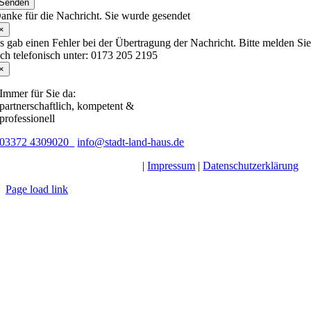
Senden
anke für die Nachricht. Sie wurde gesendet
×
s gab einen Fehler bei der Übertragung der Nachricht. Bitte melden Si
ich telefonisch unter: 0173 205 2195
×
Immer für Sie da:
partnerschaftlich, kompetent &
professionell
03372 4309020
info@stadt-land-haus.de
© Stadt.Land.Haus.Immobilien
|
Impressum
|
Datenschutzerklärung
Page load link