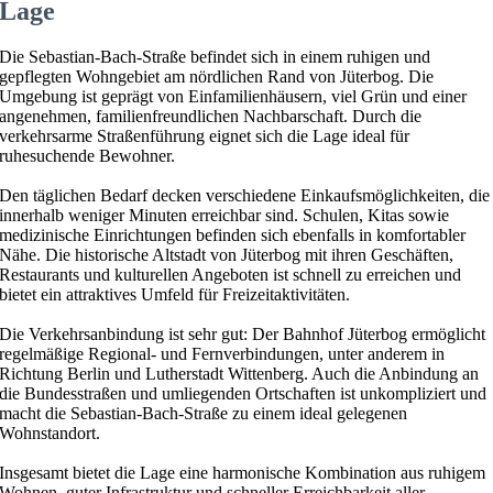
Lage
Die Sebastian-Bach-Straße befindet sich in einem ruhigen und
gepflegten Wohngebiet am nördlichen Rand von Jüterbog. Die
Umgebung ist geprägt von Einfamilienhäusern, viel Grün und einer
angenehmen, familienfreundlichen Nachbarschaft. Durch die
verkehrsarme Straßenführung eignet sich die Lage ideal für
ruhesuchende Bewohner.
Den täglichen Bedarf decken verschiedene Einkaufsmöglichkeiten, die
innerhalb weniger Minuten erreichbar sind. Schulen, Kitas sowie
medizinische Einrichtungen befinden sich ebenfalls in komfortabler
Nähe. Die historische Altstadt von Jüterbog mit ihren Geschäften,
Restaurants und kulturellen Angeboten ist schnell zu erreichen und
bietet ein attraktives Umfeld für Freizeitaktivitäten.
Die Verkehrsanbindung ist sehr gut: Der Bahnhof Jüterbog ermöglicht
regelmäßige Regional- und Fernverbindungen, unter anderem in
Richtung Berlin und Lutherstadt Wittenberg. Auch die Anbindung an
die Bundesstraßen und umliegenden Ortschaften ist unkompliziert und
macht die Sebastian-Bach-Straße zu einem ideal gelegenen
Wohnstandort.
Insgesamt bietet die Lage eine harmonische Kombination aus ruhigem
Wohnen, guter Infrastruktur und schneller Erreichbarkeit aller