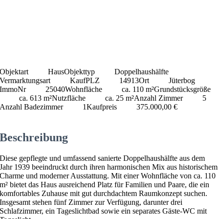
Objektart
Haus
Objekttyp
Doppelhaushälfte
Vermarktungsart
Kauf
PLZ
14913
Ort
Jüterbog
ImmoNr
25040
Wohnfläche
ca. 110 m²
Grundstücksgröße
ca. 613 m²
Nutzfläche
ca. 25 m²
Anzahl Zimmer
5
Anzahl Badezimmer
1
Kaufpreis
375.000,00 €
Beschreibung
Diese gepflegte und umfassend sanierte Doppelhaushälfte aus dem
Jahr 1939 beeindruckt durch ihren harmonischen Mix aus historischem
Charme und moderner Ausstattung. Mit einer Wohnfläche von ca. 110
m² bietet das Haus ausreichend Platz für Familien und Paare, die ein
komfortables Zuhause mit gut durchdachtem Raumkonzept suchen.
Insgesamt stehen fünf Zimmer zur Verfügung, darunter drei
Schlafzimmer, ein Tageslichtbad sowie ein separates Gäste-WC mit