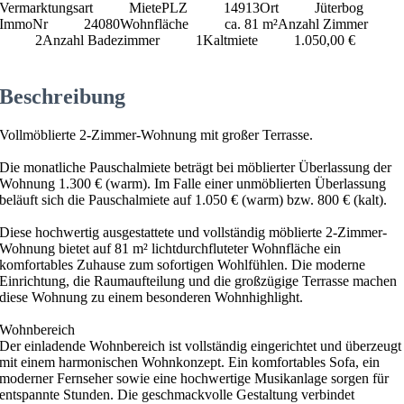
Vermarktungsart
Miete
PLZ
14913
Ort
Jüterbog
ImmoNr
24080
Wohnfläche
ca. 81 m²
Anzahl Zimmer
2
Anzahl Badezimmer
1
Kaltmiete
1.050,00 €
Beschreibung
Vollmöblierte 2-Zimmer-Wohnung mit großer Terrasse.
Die monatliche Pauschalmiete beträgt bei möblierter Überlassung der
Wohnung 1.300 € (warm). Im Falle einer unmöblierten Überlassung
beläuft sich die Pauschalmiete auf 1.050 € (warm) bzw. 800 € (kalt).
Diese hochwertig ausgestattete und vollständig möblierte 2-Zimmer-
Wohnung bietet auf 81 m² lichtdurchfluteter Wohnfläche ein
komfortables Zuhause zum sofortigen Wohlfühlen. Die moderne
Einrichtung, die Raumaufteilung und die großzügige Terrasse machen
diese Wohnung zu einem besonderen Wohnhighlight.
Wohnbereich
Der einladende Wohnbereich ist vollständig eingerichtet und überzeugt
mit einem harmonischen Wohnkonzept. Ein komfortables Sofa, ein
moderner Fernseher sowie eine hochwertige Musikanlage sorgen für
entspannte Stunden. Die geschmackvolle Gestaltung verbindet