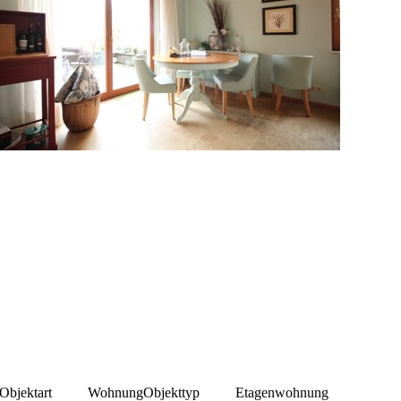
Objektart
Wohnung
Objekttyp
Etagenwohnung